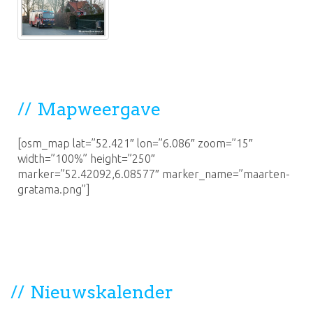
Mapweergave
[osm_map lat=”52.421″ lon=”6.086″ zoom=”15″
width=”100%” height=”250″
marker=”52.42092,6.08577″ marker_name=”maarten-
gratama.png”]
Nieuwskalender