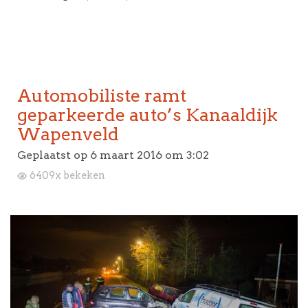
Automobiliste ramt
geparkeerde auto’s Kanaaldijk
Wapenveld
Geplaatst op
6 maart 2016 om 3:02
6409x bekeken