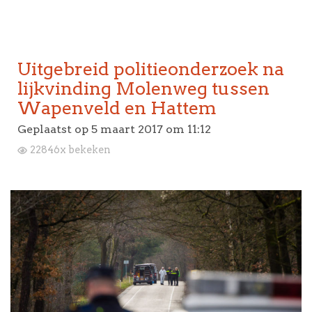
Uitgebreid politieonderzoek na
lijkvinding Molenweg tussen
Wapenveld en Hattem
Geplaatst op
5 maart 2017 om 11:12
22846x bekeken