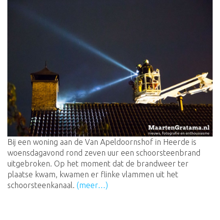
Bij een woning aan de Van Apeldoornshof in Heerde is
woensdagavond rond zeven uur een schoorsteenbrand
uitgebroken. Op het moment dat de brandweer ter
plaatse kwam, kwamen er flinke vlammen uit het
schoorsteenkanaal.
(meer…)