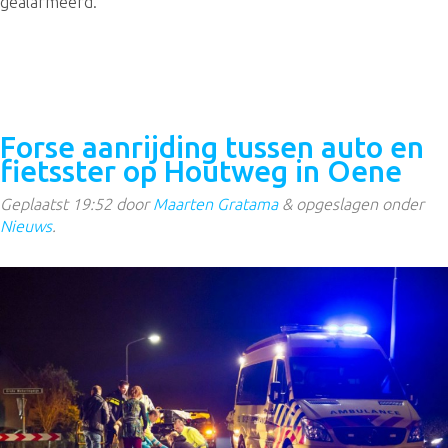
gealarmeerd.
Forse aanrijding tussen auto en
fietsster op Houtweg in Oene
Geplaatst
19:52
door
Maarten Gratama
&
opgeslagen onder
Nieuws
.