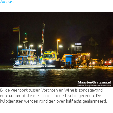
Nieuws
.
Bij de veerpont tussen Vorchten en Wijhe is zondagavond
een automobiliste met haar auto de Ijssel in gereden. De
hulpdiensten werden rond tien over half acht gealarmeerd.