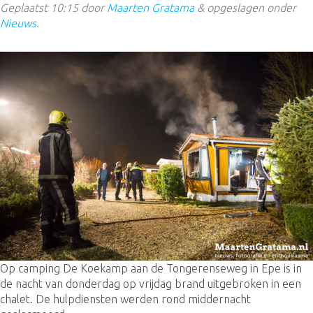
Geplaatst
10:15
door
Maarten Gratama
&
opgeslagen onder
Nieuws
.
Op camping De Koekamp aan de Tongerenseweg in Epe is in
de nacht van donderdag op vrijdag brand uitgebroken in een
chalet. De hulpdiensten werden rond middernacht