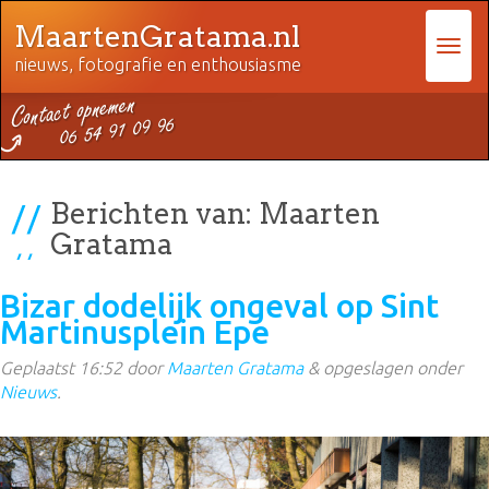
MaartenGratama.nl
nieuws, fotografie en enthousiasme
Berichten van:
Maarten
Gratama
Bizar dodelijk ongeval op Sint
Martinusplein Epe
Geplaatst
16:52
door
Maarten Gratama
&
opgeslagen onder
Nieuws
.