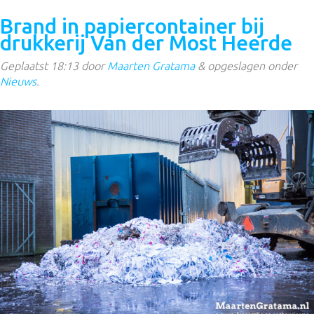
Brand in papiercontainer bij
drukkerij Van der Most Heerde
Geplaatst
18:13
door
Maarten Gratama
&
opgeslagen onder
Nieuws
.