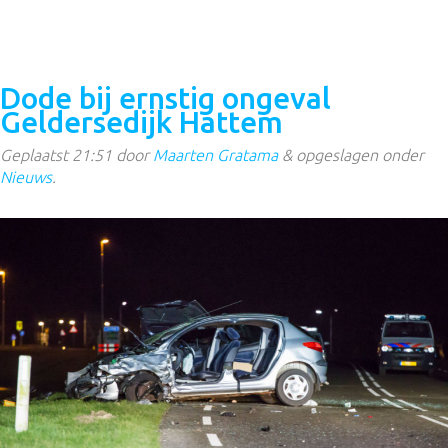
Dode bij ernstig ongeval
Geldersedijk Hattem
Geplaatst
21:51
door
Maarten Gratama
&
opgeslagen onder
Nieuws
.