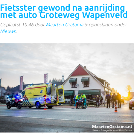
Fietsster gewond na aanrijding
met auto Groteweg Wapenveld
Geplaatst
10:46
door
Maarten Gratama
&
opgeslagen onder
Nieuws
.