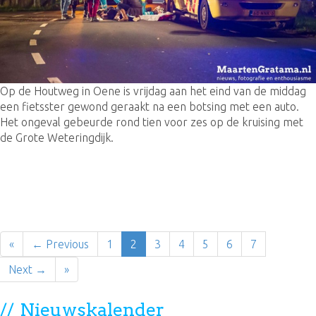
Op de Houtweg in Oene is vrijdag aan het eind van de middag
een fietsster gewond geraakt na een botsing met een auto.
Het ongeval gebeurde rond tien voor zes op de kruising met
de Grote Weteringdijk.
«
← Previous
1
2
3
4
5
6
7
Next →
»
Nieuwskalender