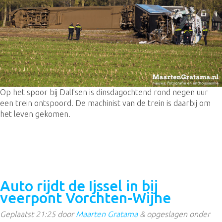
Op het spoor bij Dalfsen is dinsdagochtend rond negen uur
een trein ontspoord. De machinist van de trein is daarbij om
het leven gekomen.
Auto rijdt de Ijssel in bij
veerpont Vorchten-Wijhe
Geplaatst
21:25
door
Maarten Gratama
&
opgeslagen onder