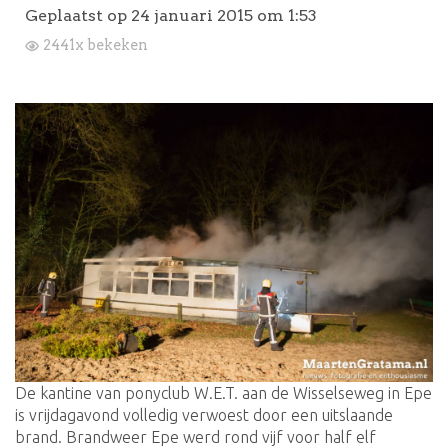
Geplaatst op
24 januari 2015 om 1:53
2441x bekeken
De kantine van ponyclub W.E.T. aan de Wisselseweg in Epe
is vrijdagavond volledig verwoest door een uitslaande
brand. Brandweer Epe werd rond vijf voor half elf