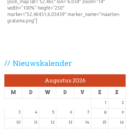
[osm_map lat=”52.465″ lon=”6.034″ zoom=”14″
width=”100%” height=”250″
marker=”52.46431,6.03439″ marker_name=”maarten-
gratama.png”]
Nieuwskalender
Augustus 2026
M
D
W
D
V
Z
Z
1
2
3
4
5
6
7
8
9
10
11
12
13
14
15
16