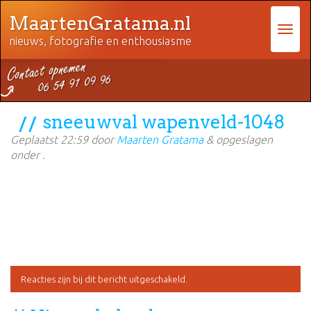
MaartenGratama.nl
nieuws, fotografie en enthousiasme
sneeuwval wapenveld-1048
Geplaatst
22:59
door
Maarten Gratama
&
opgeslagen
onder .
Reacties zijn bij dit bericht uitgeschakeld.