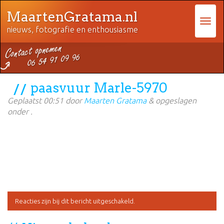
MaartenGratama.nl
nieuws, fotografie en enthousiasme
paasvuur Marle-5970
Geplaatst
00:51
door
Maarten Gratama
&
opgeslagen
onder .
Reacties zijn bij dit bericht uitgeschakeld.