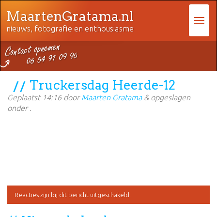
MaartenGratama.nl
nieuws, fotografie en enthousiasme
Truckersdag Heerde-12
Geplaatst
14:16
door
Maarten Gratama
&
opgeslagen
onder .
Reacties zijn bij dit bericht uitgeschakeld.