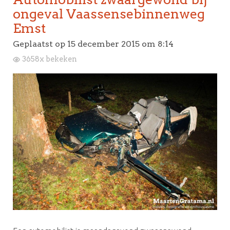
ongeval Vaassensebinnenweg
Emst
Geplaatst op
15 december 2015 om 8:14
3658x bekeken