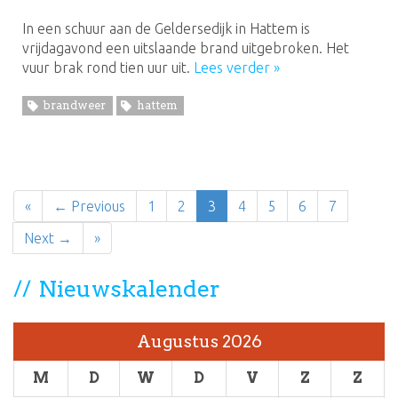
In een schuur aan de Geldersedijk in Hattem is
vrijdagavond een uitslaande brand uitgebroken. Het
vuur brak rond tien uur uit.
Lees verder »
brandweer
hattem
«
← Previous
1
2
3
4
5
6
7
Next →
»
Nieuwskalender
Augustus 2026
M
D
W
D
V
Z
Z