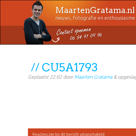
MaartenGratama.nl
nieuws, fotografie en enthousiasme
CU5A1793
Geplaatst
22:02
door
Maarten Gratama
&
opgeslag
Reacties zijn bij dit bericht uitgeschakeld.