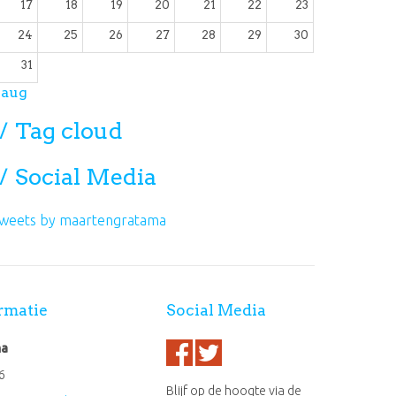
17
18
19
20
21
22
23
24
25
26
27
28
29
30
31
 aug
Tag cloud
Social Media
weets by maartengratama
rmatie
Social Media
ma
6
Blijf op de hoogte via de