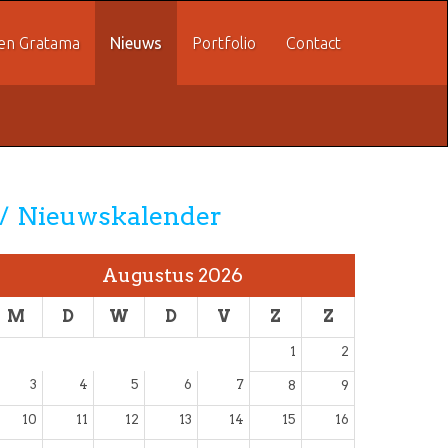
en Gratama
Nieuws
Portfolio
Contact
Nieuwskalender
Augustus 2026
M
D
W
D
V
Z
Z
1
2
3
4
5
6
7
8
9
10
11
12
13
14
15
16